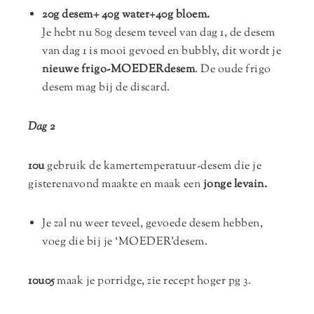
20g desem+ 40g water+40g bloem.
Je hebt nu 80g desem teveel van dag 1, de desem
van dag 1 is mooi gevoed en bubbly, dit wordt je
nieuwe frigo-MOEDERdesem
. De oude frigo
desem mag bij de discard.
Dag 2
10u
gebruik de kamertemperatuur-desem die je
gisterenavond maakte en maak een
jonge levain.
Je zal nu weer teveel, gevoede desem hebben,
voeg die bij je ‘MOEDER’desem.
10u05
maak je porridge, zie recept hoger pg 3.