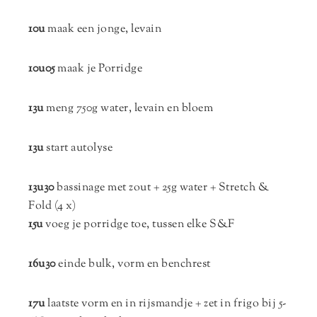
10u
maak een jonge, levain
10u05
maak je Porridge
13u
meng 750g water, levain en bloem
13u
start autolyse
13u30
bassinage met zout + 25g water + Stretch &
Fold (4 x)
15u
voeg je porridge toe, tussen elke S&F
16u30
einde bulk, vorm en benchrest
17u
laatste vorm en in rijsmandje + zet in frigo bij 5-