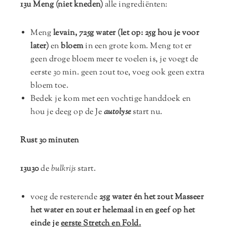
13u Meng (niet kneden)
alle ingrediënten:
Meng
levain, 725g water
(let op: 25g hou je voor
later)
en
bloem
in een grote kom. Meng tot er
geen droge bloem meer te voelen is, je voegt de
eerste 30 min. geen zout toe, voeg ook geen extra
bloem toe.
Bedek je kom met een vochtige handdoek en
hou je deeg op de Je
autolyse
start nu.
Rust 30 minuten
13u30
de
bulkrijs
start.
voeg de resterende
25g water én het zout
Masseer
het water en zout er helemaal in en geef op het
einde je
eerste Stretch en Fold.