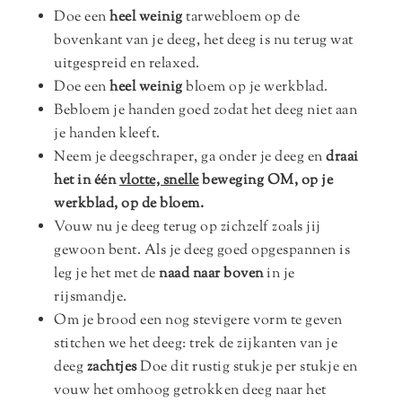
Doe een
heel weinig
tarwebloem op de
bovenkant van je deeg, het deeg is nu terug wat
uitgespreid en relaxed.
Doe een
heel weinig
bloem op je werkblad.
Bebloem je handen goed zodat het deeg niet aan
je handen kleeft.
Neem je deegschraper, ga onder je deeg en
draai
het in één
vlotte, snelle
beweging OM, op je
werkblad, op de bloem.
Vouw nu je deeg terug op zichzelf zoals jij
gewoon bent. Als je deeg goed opgespannen is
leg je het met de
naad naar boven
in je
rijsmandje.
Om je brood een nog stevigere vorm te geven
stitchen we het deeg: trek de zijkanten van je
deeg
zachtjes
Doe dit rustig stukje per stukje en
vouw het omhoog getrokken deeg naar het