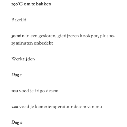
190°C om te bakken
Baktijd
50 min
in een gesloten, gietijzeren kookpot, plus
10-
15 minuten onbedekt
Werktijden
Dag 1
10u
voed je frigo desem
22u
voed je kamertemperatuur desem van 10u
Dag 2